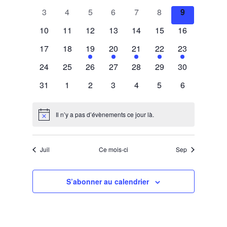
évènements
évènements
évènements
évènements
évènements
évènements
évènements
0
0
0
0
0
0
0
3
4
5
6
7
8
9
évènements
évènements
évènements
évènements
évènements
évènements
évènements
0
0
0
0
0
0
0
10
11
12
13
14
15
16
évènements
évènements
évènements
évènements
évènements
évènements
évènements
0
0
1
1
1
1
1
17
18
19
20
21
22
23
évènements
évènements
évènement
évènement
évènement
évènement
évènement
0
0
0
0
0
0
0
24
25
26
27
28
29
30
évènements
évènements
évènements
évènements
évènements
évènements
évènements
0
0
0
0
0
0
0
31
1
2
3
4
5
6
évènements
évènements
évènements
évènements
évènements
évènements
évènements
Il n’y a pas d’évènements ce jour là.
Notice
Juil
Ce mois-ci
Sep
S’abonner au calendrier