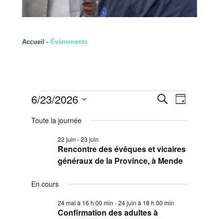
Accueil
-
Évènements
Évènements
Recherche
Navigation
6/23/2026
Recherche
for
et
de
Jour
23
navigation
vues
Sélectionnez
juin
de
Évènement
2026
Toute la journée
vues
une
Évènements
date.
22 juin
-
23 juin
Rencontre des évêques et vicaires
généraux de la Province, à Mende
En cours
24 mai à 16 h 00 min
-
24 juin à 18 h 00 min
Confirmation des adultes à